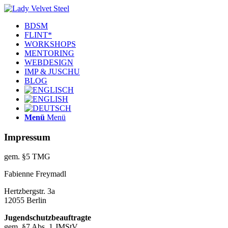
BDSM
FLINT*
WORKSHOPS
MENTORING
WEBDESIGN
IMP & JUSCHU
BLOG
Menü
Menü
Impressum
gem. §5 TMG
Fabienne Freymadl
Hertzbergstr. 3a
12055 Berlin
Jugendschutzbeauftragte
gem. §7 Abs. 1 JMStV