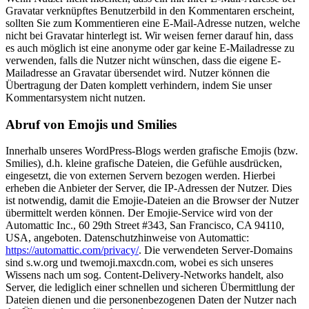
Gravatar verknüpftes Benutzerbild in den Kommentaren erscheint,
sollten Sie zum Kommentieren eine E-Mail-Adresse nutzen, welche
nicht bei Gravatar hinterlegt ist. Wir weisen ferner darauf hin, dass
es auch möglich ist eine anonyme oder gar keine E-Mailadresse zu
verwenden, falls die Nutzer nicht wünschen, dass die eigene E-
Mailadresse an Gravatar übersendet wird. Nutzer können die
Übertragung der Daten komplett verhindern, indem Sie unser
Kommentarsystem nicht nutzen.
Abruf von Emojis und Smilies
Innerhalb unseres WordPress-Blogs werden grafische Emojis (bzw.
Smilies), d.h. kleine grafische Dateien, die Gefühle ausdrücken,
eingesetzt, die von externen Servern bezogen werden. Hierbei
erheben die Anbieter der Server, die IP-Adressen der Nutzer. Dies
ist notwendig, damit die Emojie-Dateien an die Browser der Nutzer
übermittelt werden können. Der Emojie-Service wird von der
Automattic Inc., 60 29th Street #343, San Francisco, CA 94110,
USA, angeboten. Datenschutzhinweise von Automattic:
https://automattic.com/privacy/
. Die verwendeten Server-Domains
sind s.w.org und twemoji.maxcdn.com, wobei es sich unseres
Wissens nach um sog. Content-Delivery-Networks handelt, also
Server, die lediglich einer schnellen und sicheren Übermittlung der
Dateien dienen und die personenbezogenen Daten der Nutzer nach