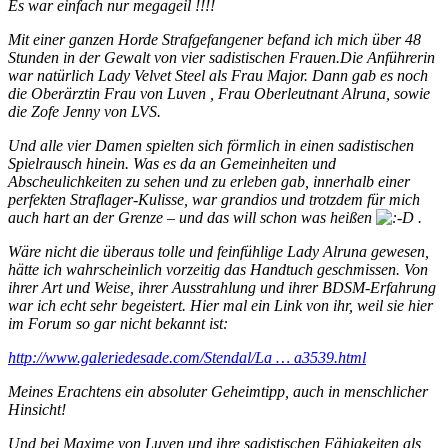
Es war einfach nur megageil !!!!
Mit einer ganzen Horde Strafgefangener befand ich mich über 48
Stunden in der Gewalt von vier sadistischen Frauen.Die Anführerin
war natürlich Lady Velvet Steel als Frau Major. Dann gab es noch
die Oberärztin Frau von Luven , Frau Oberleutnant Alruna, sowie
die Zofe Jenny von LVS.
Und alle vier Damen spielten sich förmlich in einen sadistischen
Spielrausch hinein. Was es da an Gemeinheiten und
Abscheulichkeiten zu sehen und zu erleben gab, innerhalb einer
perfekten Straflager-Kulisse, war grandios und trotzdem für mich
auch hart an der Grenze – und das will schon was heißen
.
Wäre nicht die überaus tolle und feinfühlige Lady Alruna gewesen,
hätte ich wahrscheinlich vorzeitig das Handtuch geschmissen. Von
ihrer Art und Weise, ihrer Ausstrahlung und ihrer BDSM-Erfahrung
war ich echt sehr begeistert. Hier mal ein Link von ihr, weil sie hier
im Forum so gar nicht bekannt ist:
http://www.galeriedesade.com/Stendal/La … a3539.html
Meines Erachtens ein absoluter Geheimtipp, auch in menschlicher
Hinsicht!
Und bei Maxime von Luven und ihre sadistischen Fähigkeiten als