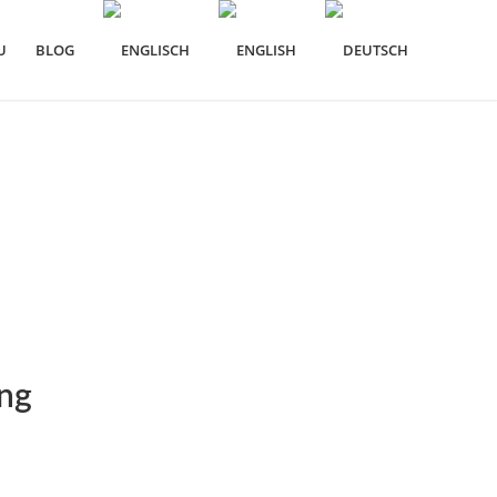
U
BLOG
ing