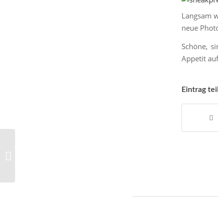
Langsam wi
neue Photo
Schöne, s
Appetit au
Eintrag tei
Neue Klistiere