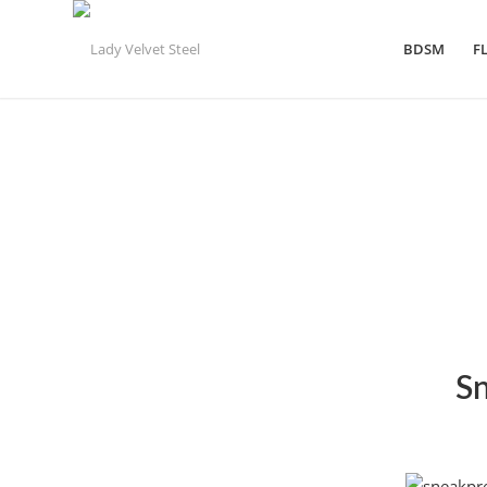
BDSM
F
Sn